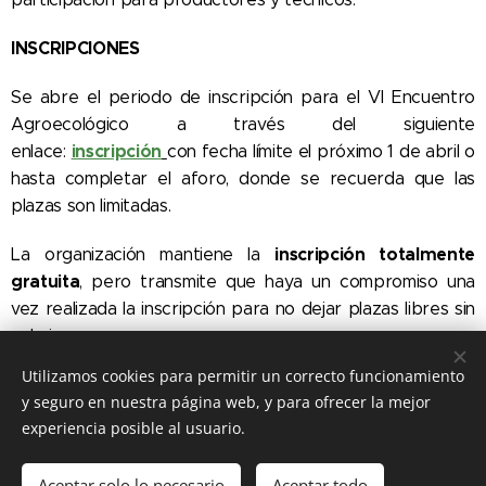
INSCRIPCIONES
Se abre el periodo de inscripción para el VI Encuentro
Agroecológico a través del siguiente
inscripción
enlace:
con fecha límite el próximo 1 de abril o
hasta completar el aforo, donde se recuerda que las
plazas son limitadas.
inscripción totalmente
La organización mantiene la
gratuita
, pero transmite que haya un compromiso una
vez realizada la inscripción para no dejar plazas libres sin
cubrir.
Utilizamos cookies para permitir un correcto funcionamiento
y seguro en nuestra página web, y para ofrecer la mejor
experiencia posible al usuario.
© 2021
Fundación Agroecosistema
|
Política de Protección y
Tratamiento de Datos
Aceptar solo lo necesario
Aceptar todo