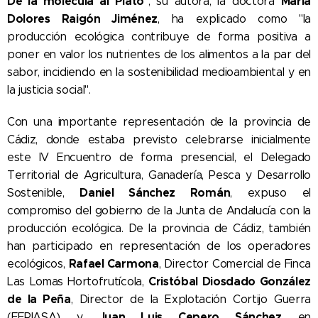
De la molécula al Plato
María
", su autora, la doctora
Dolores Raigón Jiménez
, ha explicado como "la
producción ecológica contribuye de forma positiva a
poner en valor los nutrientes de los alimentos a la par del
sabor, incidiendo en la sostenibilidad medioambiental y en
la justicia social".
Con una importante representación de la provincia de
Cádiz, donde estaba previsto celebrarse inicialmente
este IV Encuentro de forma presencial, el Delegado
Territorial de Agricultura, Ganadería, Pesca y Desarrollo
Daniel Sánchez Román
Sostenible,
, expuso el
compromiso del gobierno de la Junta de Andalucía con la
producción ecológica. De la provincia de Cádiz, también
han participado en representación de los operadores
Rafael Carmona
ecológicos,
, Director Comercial de Finca
Cristóbal Diosdado González
Las Lomas Hortofrutícola,
de la Peña
, Director de la Explotación Cortijo Guerra
Juan Luis Cepero Sánchez
(EFRIASA) y
en