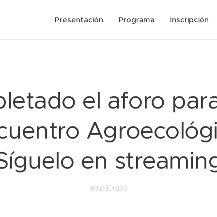
Presentación
Programa
Inscripción
etado el aforo para
cuentro Agroecológi
Síguelo en streamin
30.03.2022